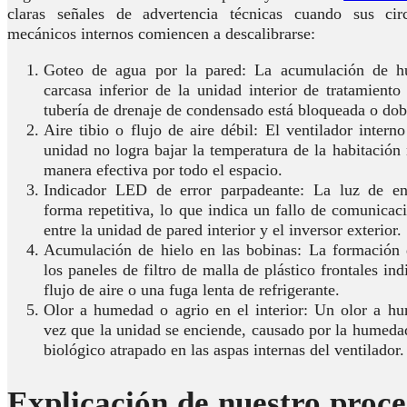
claras señales de advertencia técnicas cuando sus circ
mecánicos internos comiencen a descalibrarse:
Goteo de agua por la pared: La acumulación de h
carcasa inferior de la unidad interior de tratamiento
tubería de drenaje de condensado está bloqueada o dob
Aire tibio o flujo de aire débil: El ventilador interno
unidad no logra bajar la temperatura de la habitación n
manera efectiva por todo el espacio.
Indicador LED de error parpadeante: La luz de e
forma repetitiva, lo que indica un fallo de comunicaci
entre la unidad de pared interior y el inversor exterior.
Acumulación de hielo en las bobinas: La formación 
los paneles de filtro de malla de plástico frontales ind
flujo de aire o una fuga lenta de refrigerante.
Olor a humedad o agrio en el interior: Un olor a hu
vez que la unidad se enciende, causado por la humeda
biológico atrapado en las aspas internas del ventilador.
Explicación de nuestro proce