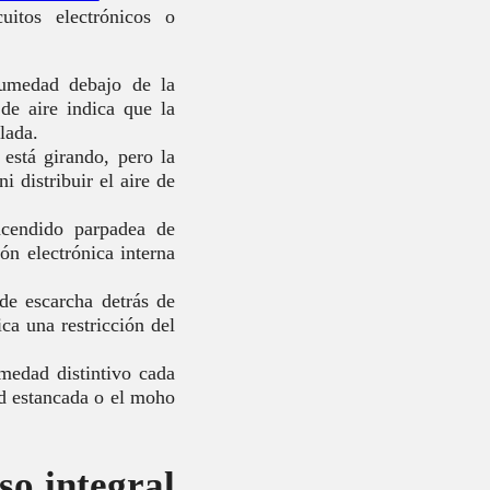
uitos electrónicos o
umedad debajo de la
 de aire indica que la
lada.
 está girando, pero la
i distribuir el aire de
ncendido parpadea de
ón electrónica interna
de escarcha detrás de
ica una restricción del
medad distintivo cada
d estancada o el moho
so integral