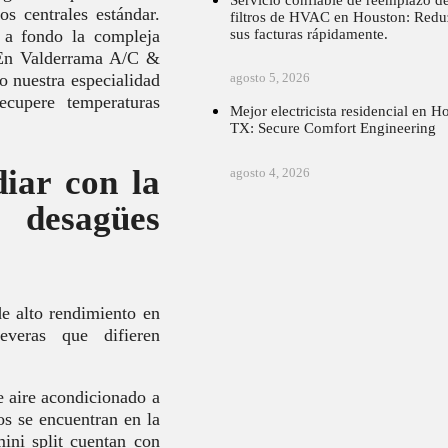
s centrales estándar.
filtros de HVAC en Houston: Redu
sus facturas rápidamente.
 a fondo la compleja
. En Valderrama A/C &
o nuestra especialidad
agosto 5, 2026
ecupere temperaturas
Mejor electricista residencial en H
TX: Secure Comfort Engineering
iar con la
agosto 4, 2026
desagües
de alto rendimiento en
everas que difieren
e aire acondicionado a
os se encuentran en la
mini split cuentan con