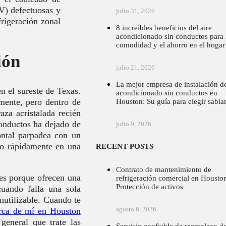
V) defectuosas y
julio 31, 2026
frigeración zonal
8 increíbles beneficios del aire
acondicionado sin conductos para 
comodidad y el ahorro en el hogar
ión
julio 21, 2026
La mejor empresa de instalación de
n el sureste de Texas.
acondicionado sin conductos en
amente, pero dentro de
Houston: Su guía para elegir sabia
aza acristalada recién
conductos ha dejado de
julio 9, 2026
ontal parpadea con un
ndo rápidamente en una
RECENT POSTS
Contrato de mantenimiento de
tes porque ofrecen una
refrigeración comercial en Housto
Protección de activos
cuando falla una sola
nutilizable. Cuando te
agosto 6, 2026
erca de mí en Houston
general que trate las
Servicio confiable de reemplazo d