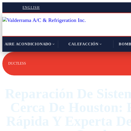
ENGLISH
AIRE ACONDICIONADO
CALEFACCIÓN
BOMB
DUCTLESS
Reparación De Sistem
Cerca De Houston: 
Rápida Y Experta De