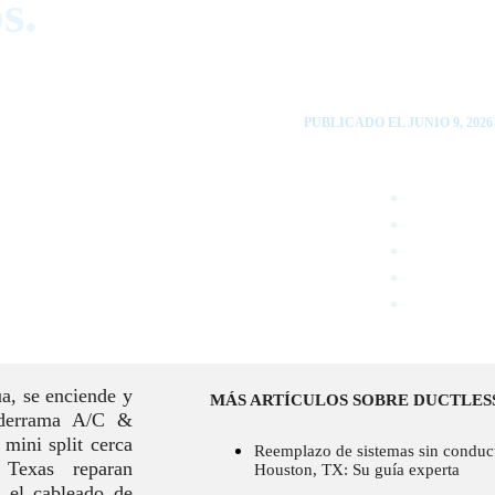
s.
PUBLICADO EL JUNIO 9, 2026
ua, se enciende y
MÁS ARTÍCULOS SOBRE DUCTLES
alderrama A/C &
 mini split cerca
Reemplazo de sistemas sin conduc
 Texas reparan
Houston, TX: Su guía experta
n el cableado de