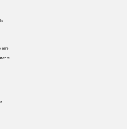
la
 aire
mente.
n:
e