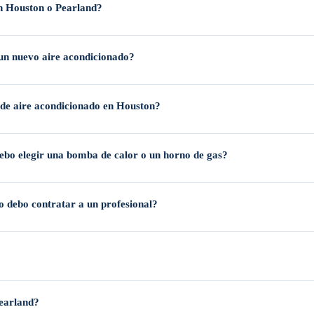
en Houston o Pearland?
 requieren permisos. Instalar sin los permisos adecuados es ilegal, puede anula
 un nuevo aire acondicionado?
onfiables con tasas y términos competitivos, lo que facilita mejorar el confort 
de aire acondicionado en Houston?
s de 10–15 años, requiere reparaciones frecuentes o si el costo de una reparac
debo elegir una bomba de calor o un horno de gas?
icativos de energía.
$3,500 y $6,500
. La instalación de una bomba de calor generalmente varía entr
o debo contratar a un profesional?
es para los inviernos suaves y los largos veranos calurosos de Houston.
ectos de instalación DIY, recomendamos encarecidamente la instalación profesi
s de bajo voltaje quemados, ciclos cortos del aire acondicionado o fallas compl
, incluyendo unidades grandes tipo Packaged Rooftop Units (RTUs) y controles 
earland?
e y evitando pérdidas de inventario.