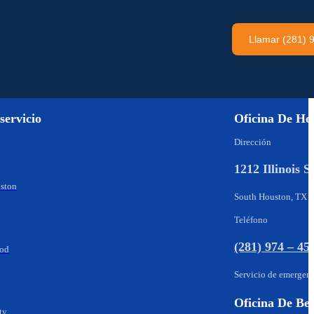
Llamar (281) 
servicio
Oficina De Ho
Dirección
1212 Illinois S
ston
South Houston, TX 
Teléfono
(281) 974 – 45
ood
Servicio de emergen
Oficina De B
ty