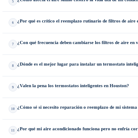
5
la revisión del sistema de encendido o la luz piloto. También recomenda
En hogares ubicados en zonas costeras (Pearland, Clear Lake, Galveston,
¿Por qué es crítico el reemplazo rutinario de filtros de ai
6
condensador a
7–10 años
si no se utilizan recubrimientos protectores 
En el calor extremo de Houston, un filtro de aire sucio restringe el f
¿Con qué frecuencia deben cambiarse los filtros de aire en 
7
compresor — uno de los componentes más costosos de reemplazar.
Debido a que los sistemas HVAC en la costa del Golfo de Texas funci
¿Dónde es el mejor lugar para instalar un termostato intel
8
adecuada y la eficiencia del sistema.
Un termostato inteligente debe instalarse en una
pared interior
, lejos 
¿Valen la pena los termostatos inteligentes en Houston?
9
de energía.
Sí. Dado que Houston tiene una temporada de enfriamiento excepcional
¿Cómo sé si necesito reparación o reemplazo de mi siste
10
promedio
10–15% al año
en costos de calefacción y refrigeración.
Si su sistema tiene más de
10–15 años
, necesita reparaciones constan
¿Por qué mi aire acondicionado funciona pero no enfría co
11
los costos a largo plazo.