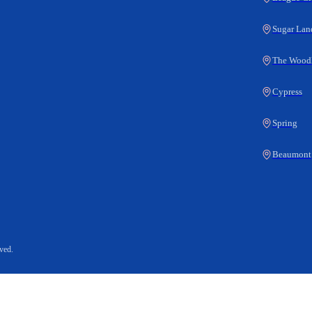
Sugar Lan
The Wood
Cypress
Spring
Beaumont
ved.