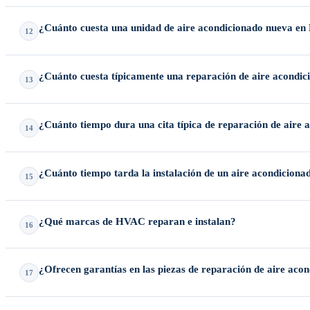
Las causas comunes incluyen bajo nivel de refrigerante, filtros sucios
¿Cuánto cuesta una unidad de aire acondicionado nueva en
12
El precio varía significativamente según el tamaño del sistema (tonela
¿Cuánto cuesta típicamente una reparación de aire acondi
13
de eficiencia.
La mayoría de las reparaciones de aire acondicionado en Houston y Pe
¿Cuánto tiempo dura una cita típica de reparación de aire 
14
reparaciones de componentes mayores (como el reemplazo del compreso
La gran mayoría de las reparaciones estándar de aire acondicionado s
¿Cuánto tiempo tarda la instalación de un aire acondicion
15
Un reemplazo residencial convencional uno a uno, donde los ductos exi
¿Qué marcas de HVAC reparan e instalan?
16
Damos servicio e instalamos una amplia gama de marcas líderes en la 
¿Ofrecen garantías en las piezas de reparación de aire aco
17
Sí. Respaldamos nuestro trabajo con garantías tanto en piezas como e