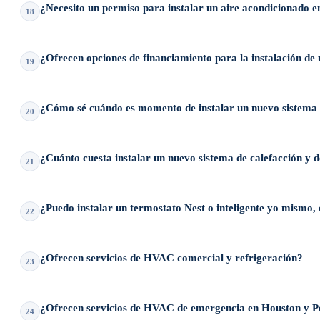
¿Necesito un permiso para instalar un aire acondicionado 
18
Sí. La mayoría de las instalaciones y reparaciones importantes de HVAC
¿Ofrecen opciones de financiamiento para la instalación de
19
cumplimiento de los códigos
por usted.
Sí. Ofrecemos opciones de financiamiento flexibles a través de socios c
¿Cómo sé cuándo es momento de instalar un nuevo sistema 
20
Recomendamos considerar un nuevo sistema si su unidad actual tiene má
¿Cuánto cuesta instalar un nuevo sistema de calefacción y 
21
estándares actuales del Departamento de Energía ofrecen ahorros signif
La instalación de un horno de gas estándar normalmente cuesta entre
¿Puedo instalar un termostato Nest o inteligente yo mismo, 
22
refrigeración con una excelente eficiencia durante todo el año — ideal
Aunque los termostatos inteligentes suelen comercializarse como proy
¿Ofrecen servicios de HVAC comercial y refrigeración?
23
instalación incorrecta por cuenta propia con frecuencia provoca fusible
Sí. Valderrama ofrece servicio experto para sistemas HVAC comerciales
¿Ofrecen servicios de HVAC de emergencia en Houston y P
24
y hospitalidad, asegurando que el equipo crítico funcione correctament