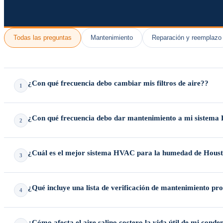
Todas las preguntas
Mantenimiento
Reparación y reemplazo
¿Con qué frecuencia debo cambiar mis filtros de aire??
1
Los filtros de aire generalmente deben cambiarse
cada 1–3 meses
, dep
¿Con qué frecuencia debo dar mantenimiento a mi sistem
2
de aire y una buena calidad del aire interior.
Recomendamos encarecidamente el
mantenimiento profesional de HVA
¿Cuál es el mejor sistema HVAC para la humedad de Hous
3
ayuda a mantener las garantías del fabricante.
Se recomiendan encarecidamente los sistemas de aire central de alta e
¿Qué incluye una lista de verificación de mantenimiento pro
4
eficazmente la humedad extrema del aire.
El mantenimiento completo de calefacción incluye la limpieza de los com
¿Cómo afecta el aire salino costero la vida útil de mi con