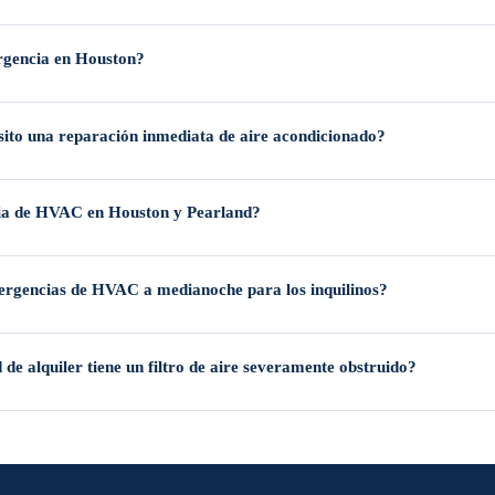
arland y áreas cercanas, incluyendo días festivos y fines de semana. Una perso
ergencia en Houston?
 humedad extremos, una unidad de aire acondicionado averiada puede volver una
sito una reparación inmediata de aire acondicionado?
 en las rejillas, aire caliente saliendo del sistema, olores inusuales (especial
cia de HVAC en Houston y Pearland?
s para la salud durante temperaturas extremas. En la mayoría de los casos, un 
ergencias de HVAC a medianoche para los inquilinos?
 directamente con socios confiables de HVAC disponibles 24/7 como Valderrama.
de alquiler tiene un filtro de aire severamente obstruido?
os de inactividad.
enfriamiento inconsistente en toda la vivienda o un aumento repentino e inexplic