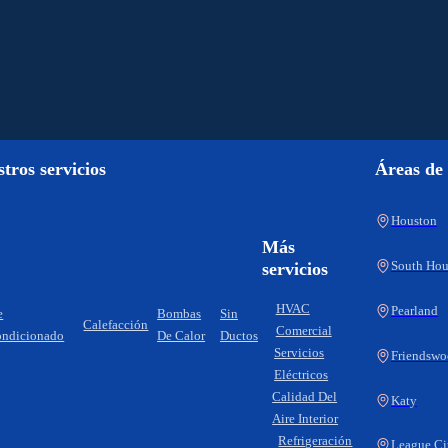
tros servicios
Áreas de 
Houston
Más
South Hou
servicios
HVAC
Pearland
e
Bombas
Sin
Calefacción
Comercial
ndicionado
De Calor
Ductos
Servicios
Friendsw
Eléctricos
Calidad Del
Katy
Aire Interior
Refrigeración
League Ci