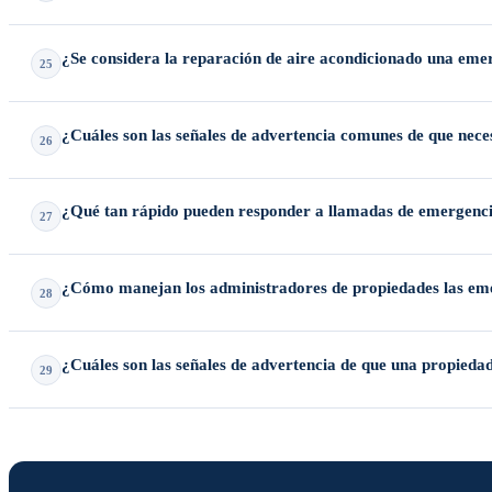
Sí — ofrecemos
servicio de HVAC de emergencia 24/7
en Houston, Pe
¿Se considera la reparación de aire acondicionado una em
25
Sí, especialmente durante los meses de verano. Debido al calor y la
¿Cuáles son las señales de advertencia comunes de que nece
26
Las señales comunes incluyen una disminución notable del flujo de aire
¿Qué tan rápido pueden responder a llamadas de emergen
27
bobinas del evaporador durante el verano.
Entendemos que un sistema de enfriamiento averiado representa riesgo
¿Cómo manejan los administradores de propiedades las em
28
Pearland y áreas cercanas.
Las empresas profesionales de administración de propiedades coordinan
¿Cuáles son las señales de advertencia de que una propiedad 
29
interrupciones nocturnas y protegen su inversión de tiempos prolongad
Los inquilinos suelen reportar un flujo de aire débil en las rejillas, 
el enfriamiento y requiriendo intervención profesional.