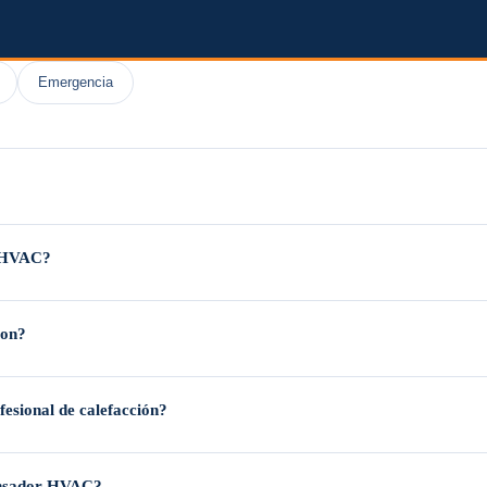
Emergencia
endiendo del uso, las mascotas, las alergias y el tipo de filtro. En el clima
a HVAC?
C dos veces al año
— una vez en primavera antes de la temporada de enfriamient
ton?
ficiencia equipados con
compresores de velocidad variable
y funciones de fuerte
fesional de calefacción?
ponentes internos, la revisión del flujo de aire y las conexiones de los ductos,
densador HVAC?