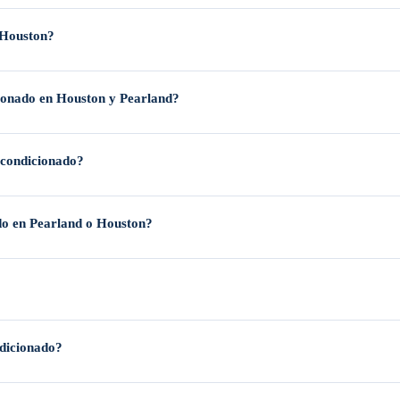
, problemas con el termostato, bobinas congeladas o restricciones en el flujo de
 Houston?
je), la clasificación de eficiencia SEER, la marca y la complejidad de la insta
cionado en Houston y Pearland?
arland oscilan entre
$150 y $1,500
. Las reparaciones menores (como recalibrac
acondicionado?
r) representan el extremo más alto. Siempre ofrecemos precios transparentes y
e completan en
1 a 3 horas
, dependiendo de la complejidad del diagnóstico. Las 
ado en Pearland o Houston?
stentes y las líneas son utilizables, normalmente toma entre
4 y 8 horas
. Los p
industria, incluyendo
Trane, Carrier, Lennox, Goodman, Rheem y Daikin
, par
ndicionado?
n mano de obra. La mayoría de las reparaciones incluyen una
garantía de mano 