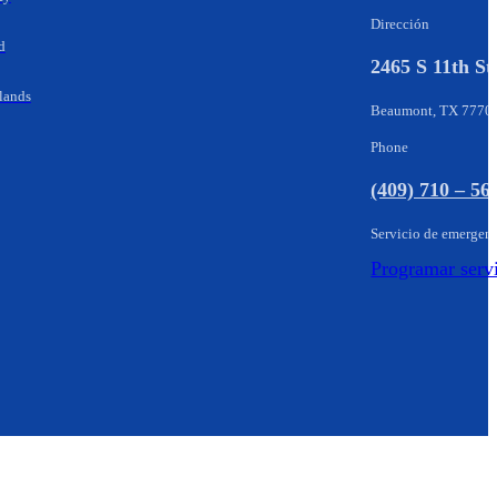
Dirección
d
2465 S 11th St
lands
Beaumont, TX 7770
Phone
(409) 710 – 56
Servicio de emergen
Programar serv