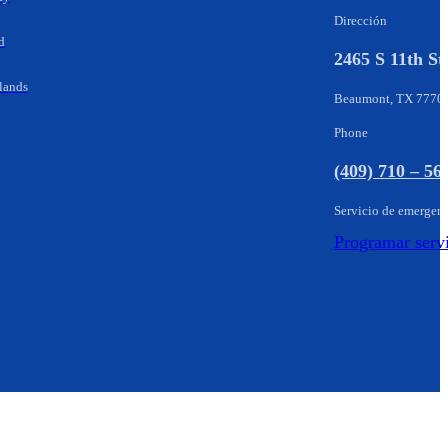
Dirección
d
2465 S 11th St
lands
Beaumont, TX 7770
Phone
(409) 710 – 56
Servicio de emergen
Programar serv