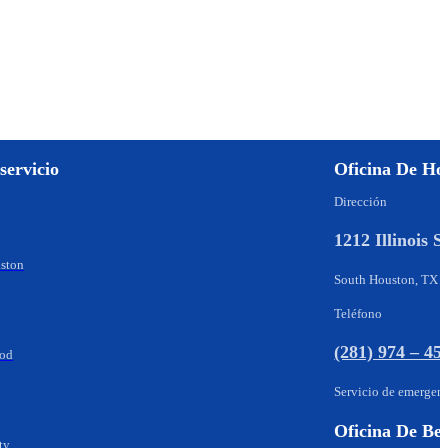
servicio
Oficina De Ho
Dirección
1212 Illinois S
ston
South Houston, TX 
Teléfono
(281) 974 – 45
ood
Servicio de emergen
Oficina De B
ty