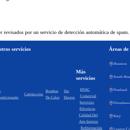
er revisados por un servicio de detección automática de spam.
tros servicios
Áreas de 
Houston
Más
South Hou
servicios
HVAC
Pearland
e
Bombas
Sin
Calefacción
Comercial
ndicionado
De Calor
Ductos
Servicios
Friendsw
Eléctricos
Calidad Del
Katy
Aire Interior
Refrigeración
League Ci