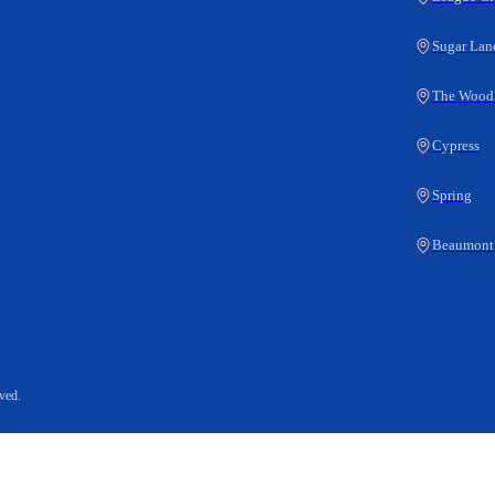
Sugar Lan
The Wood
Cypress
Spring
Beaumont
ved.