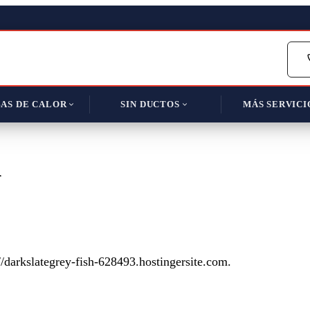
AS DE CALOR
SIN DUCTOS
MÁS SERVICI
d
://darkslategrey-fish-628493.hostingersite.com.